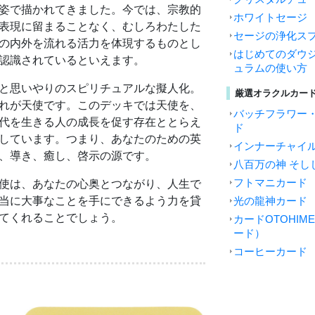
姿で描かれてきました。今では、宗教的
ホワイトセージ
表現に留まることなく、むしろわたした
セージの浄化ス
の内外を流れる活力を体現するものとし
はじめてのダウジ
認識されているといえます。
ュラムの使い方
と思いやりのスピリチュアルな擬人化。
厳選オラクルカー
れが天使です。このデッキでは天使を、
バッチフラワー
代を生きる人の成長を促す存在ととらえ
ド
しています。つまり、あなたのための英
インナーチャイ
、導き、癒し、啓示の源です。
八百万の神 そし
フトマニカード
使は、あなたの心奥とつながり、人生で
当に大事なことを手にできるよう力を貸
光の龍神カード
てくれることでしょう。
カードOTOHI
ード）
コーヒーカード