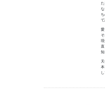
た
な
ち
て
愛
そ
現
直
知
天
本
し