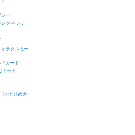
プレー
ング-ペンデ
ド
・オラクルカー
ルドカード
じカード
ME（おとひめカ