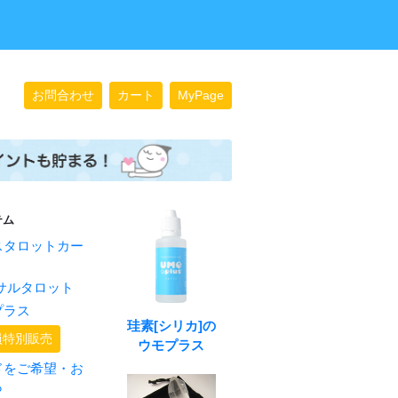
お問合わせ
カート
MyPage
テム
スタロットカー
サルタロット
プラス
珪素[シリカ]の
員特別販売
ウモプラス
ドをご希望・お
ら