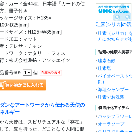
容：カード全44種、日本語「カードの使
方」冊子付き
ッケージサイズ：H135×
珪素[シリカ]の
100×D25[mm]
ードサイズ：H125×W85[mm]
珪素（シリカ）
ード加工：マット
方にお知らせが
者：テレサ・チャン
珪素の健康＆美容
ートワーク：ナタリー・フォス
行：株式会社JMA・アソシエイツ
珪素石鹸
珪素塩
品番号605
個
バイオペースト
剤）
海珪シャンプー
珪素でお洗濯
ダンなアートワークから伝わる天使の
特選浄化アイテム
ネルギー
バッチフラワー
から天使は、スピリチュアルな「存在」
オーラソープ
して、翼を持った、どことなく人間に似
クリスタルチュ