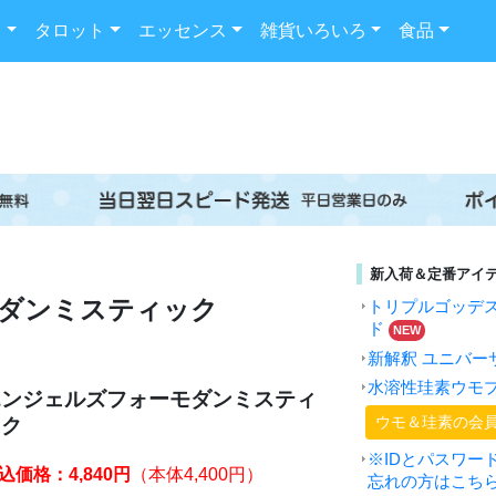
ド
タロット
エッセンス
雑貨いろいろ
食品
新入荷＆定番アイ
ダンミスティック
トリプルゴッデ
ド
NEW
新解釈 ユニバー
水溶性珪素ウモ
エンジェルズフォーモダンミスティ
ウモ＆珪素の会
ック
※IDとパスワー
込価格：4,840円
（本体4,400円）
忘れの方はこち