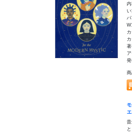
内
い
パ
W
カ
カ
著
ア
発
商
モ
エ
昔
と