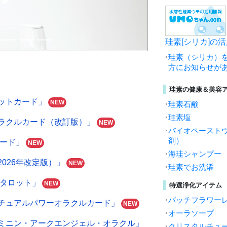
珪素[シリカ]の
珪素（シリカ）
方にお知らせが
珪素の健康＆美容
ットカード」
NEW
珪素石鹸
珪素塩
ラクルカード（改訂版）」
NEW
バイオペースト
剤）
カード」
NEW
海珪シャンプー
026年改定版）」
NEW
珪素でお洗濯
ルタロット」
NEW
特選浄化アイテム
バッチフラワー
チュアルパワーオラクルカード」
NEW
オーラソープ
ミニン・アークエンジェル・オラクル」
クリスタルチュ