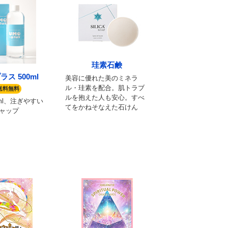
珪素石鹸
ス 500ml
美容に優れた美のミネラ
ル・珪素を配合。肌トラブ
送料無料
ルを抱えた人も安心。すべ
ml、注ぎやすい
てをかねそなえた石けん
ャップ