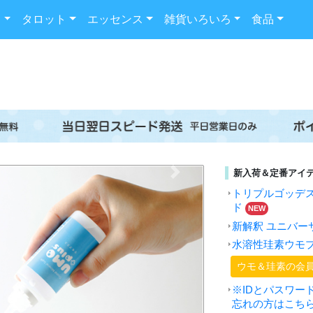
ド
タロット
エッセンス
雑貨いろいろ
食品
Next
新入荷＆定番アイ
トリプルゴッデ
ド
NEW
新解釈 ユニバー
水溶性珪素ウモ
ウモ＆珪素の会
※IDとパスワー
忘れの方はこち