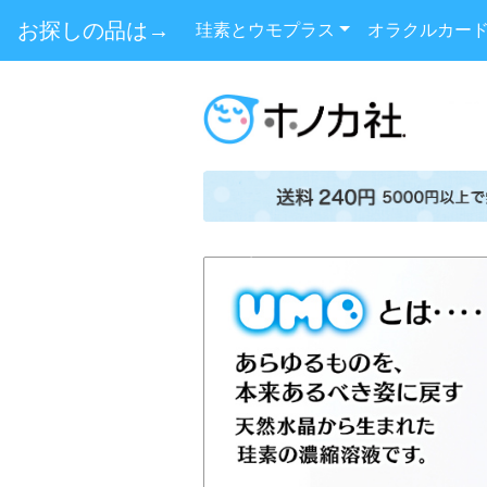
お探しの品は→
珪素とウモプラス
オラクルカー
Previous