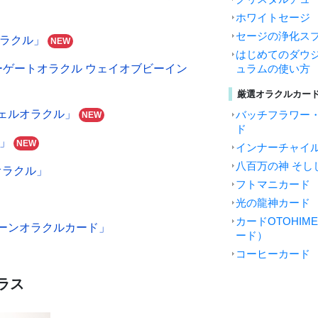
ホワイトセージ
セージの浄化ス
オラクル」
NEW
はじめてのダウジ
ーゲートオラクル ウェイオブビーイン
ュラムの使い方
厳選オラクルカー
ェルオラクル」
バッチフラワー
NEW
ド
版」
NEW
インナーチャイ
八百万の神 そし
オラクル」
フトマニカード
光の龍神カード
カードOTOHI
ーンオラクルカード」
ード）
コーヒーカード
ラス