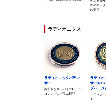
聖なる女性
く
性の大天使
の叡智
ラディオニクス
ラディオニックバラン
ラディオ
サー
サーWT
プバージ
調和的な高いバイブレーシ
ョンのプログラム機能
「テンソル
ト