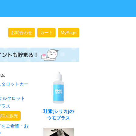
お問合わせ
カート
MyPage
テム
スタロットカー
サルタロット
プラス
珪素[シリカ]の
員特別販売
ウモプラス
ドをご希望・お
ら