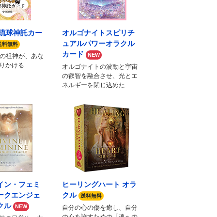
 琉球神託カー
オルゴナイトスピリチ
ュアルパワーオラクル
送料無料
カード
NEW
球の祖神が、あな
りかける
オルゴナイトの波動と宇宙
の叡智を融合させ、光とエ
ネルギーを閉じ込めた
イン・フェミ
ヒーリングハート オラ
ークエンジェ
クル
送料無料
クル
NEW
自分の心の傷を癒し、自分
の心を許すための「魂への