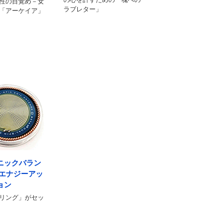
性の目覚め－女
ラブレター」
「アーケイア」
ニックバラン
Rエナジーアッ
ョン
リング」がセッ