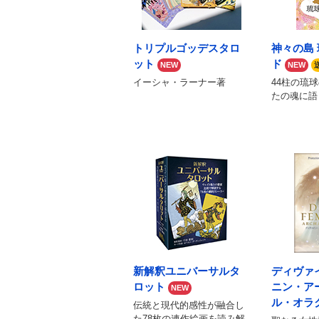
トリプルゴッデスタロ
神々の島
ット
ド
NEW
NEW
イーシャ・ラーナー著
44柱の琉
たの魂に語
新解釈ユニバーサルタ
ディヴァ
ロット
ニン・ア
NEW
ル・オラ
伝統と現代的感性が融合し
た78枚の連作絵画を読み解