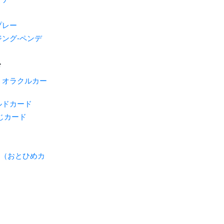
プレー
ング-ペンデ
ド
・オラクルカー
ルドカード
じカード
ME（おとひめカ