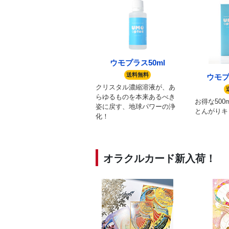
ウモプラス50ml
送料無料
ウモプラ
クリスタル濃縮溶液が、あ
らゆるものを本来あるべき
お得な500
姿に戻す、地球パワーの浄
とんがりキ
化！
オラクルカード新入荷！