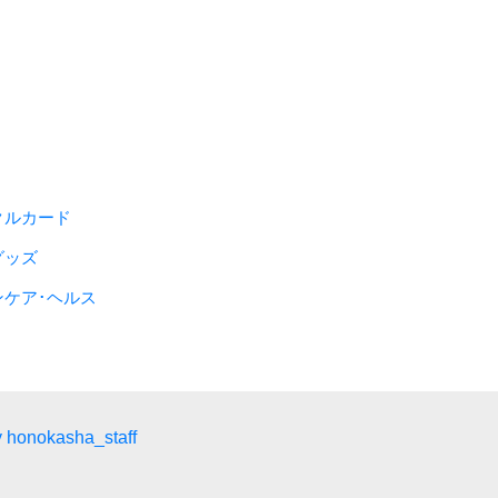
クルカード
グッズ
ンケア･ヘルス
 honokasha_staff