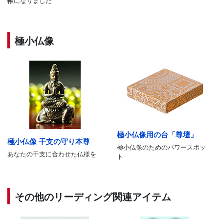
帳になりました
極小仏像
極小仏像用の台「尊壇」
極小仏像 干支の守り本尊
極小仏像のためのパワースポッ
あなたの干支に合わせた仏様を
ト
その他のリーディング関連アイテム