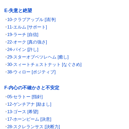
E-失意と絶望
10-クラブアップル [清浄]
11-エルム [サポート]
19-ラーチ [自信]
22-オーク [真の強さ]
24-パイン [許し]
29-スターオブベツレヘム [癒し]
30-スィートチェストナット [なぐさめ]
38-ウィロー [ポジティブ]
F-内心の不確かさと不安定
05-セラトー [指針]
12-ゲンチアナ [励まし]
13-ゴース [希望]
17-ホーンビーム [決意]
28-スクレランサス [決断力]