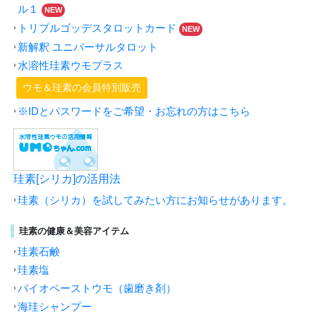
ル１
NEW
トリプルゴッデスタロットカード
NEW
新解釈 ユニバーサルタロット
水溶性珪素ウモプラス
ウモ＆珪素の会員特別販売
※IDとパスワードをご希望・お忘れの方はこちら
珪素[シリカ]の活用法
珪素（シリカ）を試してみたい方にお知らせがあります。
珪素の健康＆美容アイテム
珪素石鹸
珪素塩
バイオペーストウモ（歯磨き剤）
海珪シャンプー