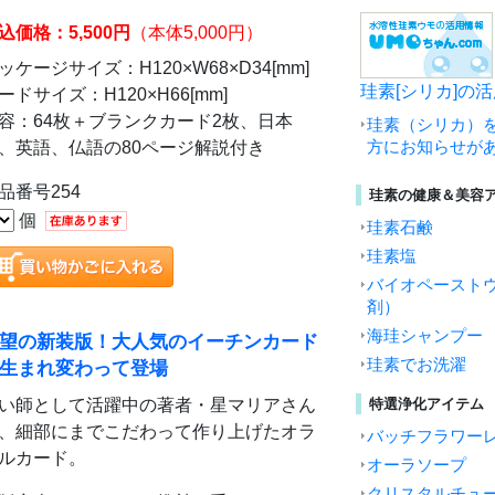
込価格：5,500円
（本体5,000円）
ッケージサイズ：H120×W68×D34[mm]
珪素[シリカ]の
ードサイズ：H120×H66[mm]
容：64枚＋ブランクカード2枚、日本
珪素（シリカ）
、英語、仏語の80ページ解説付き
方にお知らせが
品番号254
珪素の健康＆美容
個
珪素石鹸
珪素塩
バイオペースト
剤）
海珪シャンプー
望の新装版！大人気のイーチンカード
珪素でお洗濯
生まれ変わって登場
い師として活躍中の著者・星マリアさん
特選浄化アイテム
、細部にまでこだわって作り上げたオラ
バッチフラワー
ルカード。
オーラソープ
クリスタルチュ