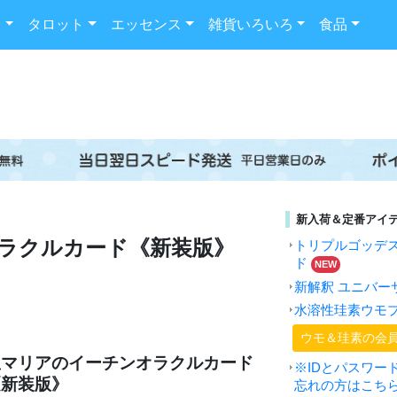
ド
タロット
エッセンス
雑貨いろいろ
食品
新入荷＆定番アイ
ラクルカード《新装版》
トリプルゴッデ
ド
NEW
新解釈 ユニバー
水溶性珪素ウモ
ウモ＆珪素の会
星マリアのイーチンオラクルカード
※IDとパスワー
《新装版》
忘れの方はこち