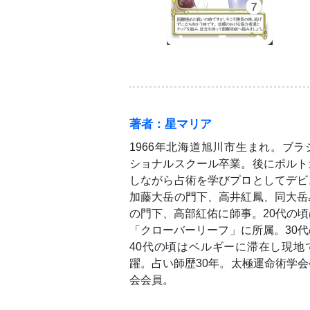
著者：星マリア
1966年北海道旭川市生まれ。ブ
ショナルスクール卒業。後にポルト
しながら占術を学びプロとしてデビ
加藤大岳の門下、高井紅鳳、同大岳
の門下、高部紅佑に師事。20代の
「クローバーリーフ」に所属。30
40代の頃はベルギーに滞在し現地
躍。占い師歴30年。太極運命術学
会会員。