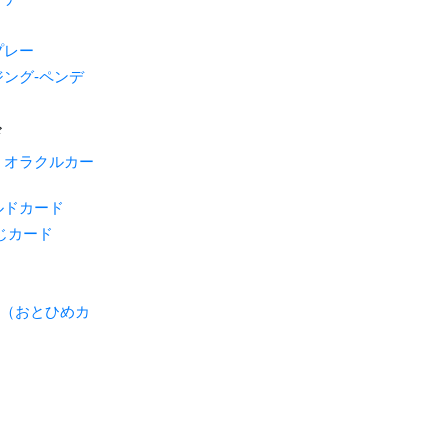
プレー
ング-ペンデ
ド
・オラクルカー
ルドカード
じカード
ME（おとひめカ