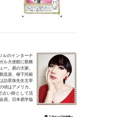
ラジルのインターナ
ガル大使館に勤務
ュー。易の大家、
易流派、柳下尚範
頃は訪星珠先生主宰
代の頃はアメリカ、
で占い師として活
会会員、日本易学協