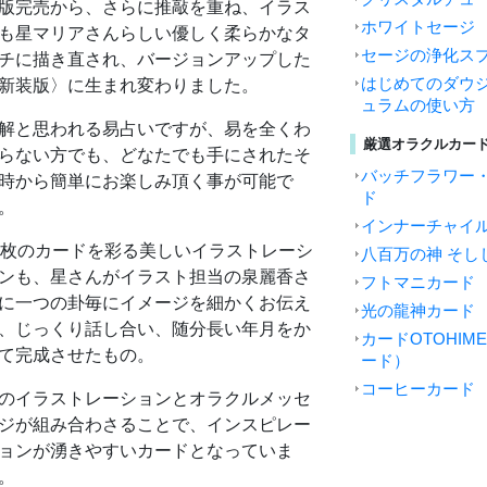
版完売から、さらに推敲を重ね、イラス
ホワイトセージ
も星マリアさんらしい優しく柔らかなタ
セージの浄化ス
チに描き直され、バージョンアップした
はじめてのダウジ
新装版〉に生まれ変わりました。
ュラムの使い方
解と思われる易占いですが、易を全くわ
厳選オラクルカー
らない⽅でも、どなたでも⼿にされたそ
バッチフラワー
時から簡単にお楽しみ頂く事が可能で
ド
。
インナーチャイ
4枚のカードを彩る美しいイラストレーシ
八百万の神 そし
ンも、星さんがイラスト担当の泉麗香さ
フトマニカード
に一つの卦毎にイメージを細かくお伝え
光の龍神カード
、じっくり話し合い、随分長い年月をか
カードOTOHI
て完成させたもの。
ード）
コーヒーカード
のイラストレーションとオラクルメッセ
ジが組み合わさることで、インスピレー
ョンが湧きやすいカードとなっていま
。