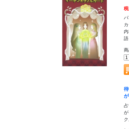
税
パ
カ
内
語
商
待
が
占
が
ク