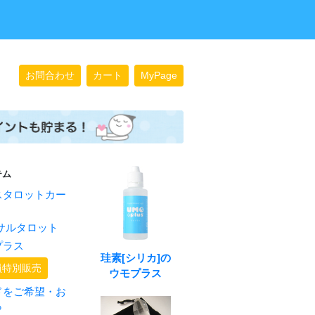
お問合わせ
カート
MyPage
テム
スタロットカー
サルタロット
プラス
珪素[シリカ]の
員特別販売
ウモプラス
ドをご希望・お
ら