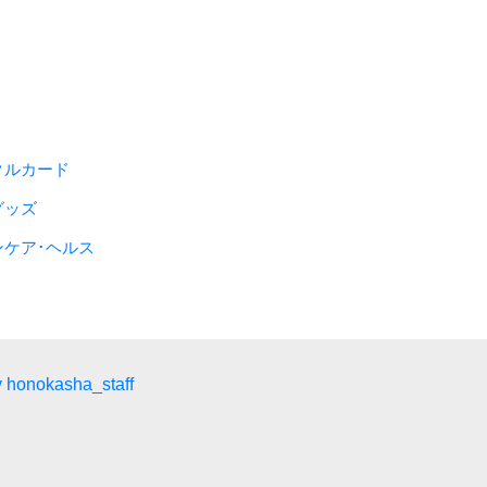
クルカード
グッズ
ンケア･ヘルス
 honokasha_staff