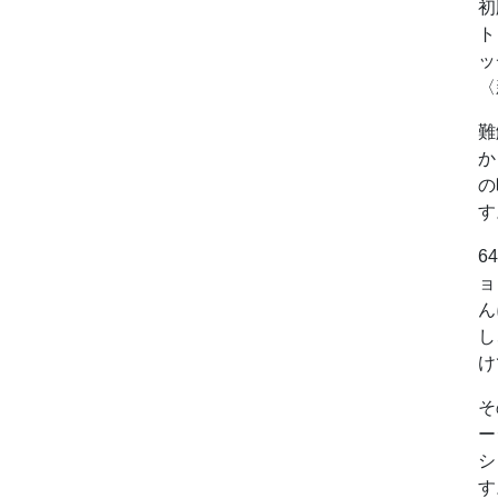
初
ト
ッ
〈
難
か
の
す
6
ョ
ん
し
け
そ
ー
シ
す