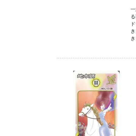
一
る
ド
き
き