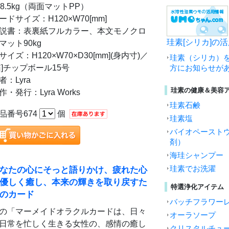
18.5kg（両面マットPP）
ードサイズ：H120×W70[mm]
説書：表裏紙フルカラー、本文モノクロ
珪素[シリカ]の
マット90kg
サイズ：H120×W70×D30[mm](身内寸)／
珪素（シリカ）
箱]チップボール15号
方にお知らせが
者：Lyra
珪素の健康＆美容
作・発行：Lyra Works
珪素石鹸
品番号674
個
珪素塩
バイオペースト
剤）
海珪シャンプー
なたの心にそっと語りかけ、疲れた心
珪素でお洗濯
優しく癒し、本来の輝きを取り戻すた
特選浄化アイテム
のカード
バッチフラワー
の「マーメイドオラクルカードは、日々
オーラソープ
日常を忙しく生きる女性の、感情の癒し
クリスタルチュ