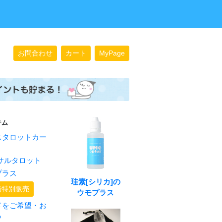
お問合わせ
カート
MyPage
テム
スタロットカー
サルタロット
プラス
珪素[シリカ]の
員特別販売
ウモプラス
ドをご希望・お
ら