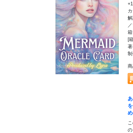
+
カ
解
／
箱
[
著
制
商
あ
を
め
こ
の