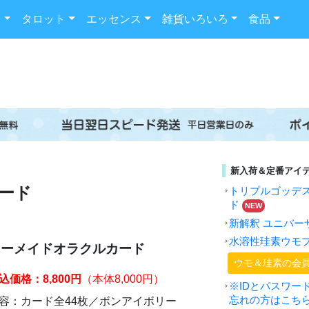
ド
タロット
エッセンス
雑貨いろいろ
食品
新入荷＆定番アイ
ード
トリプルゴッデ
ド
NEW
新解釈 ユニバー
水溶性珪素ウモ
マーメイドオラクルカード
ウモ＆珪素の会
込価格：8,800円
（本体8,000円）
※IDとパスワー
忘れの方はこち
容：カード全44枚／ボンアイボリー