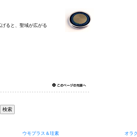
ウモプラス＆珪素
オラ