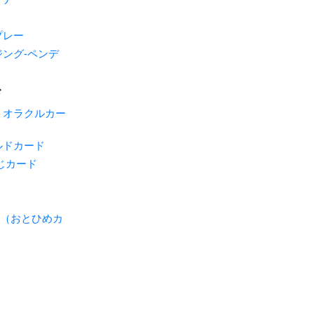
プレー
ング-ペンデ
ド
・オラクルカー
ルドカード
じカード
ME（おとひめカ