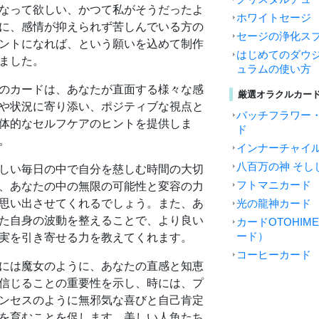
なって欲しい、かつて私がそうだったよ
ホワイトセージ
に、感情が抑えられず苦しんでいる方の
セージの浄化ス
ントになれば、という願いを込めて制作
はじめてのダウジ
ました。
ュラムの使い方
のカードは、あなたが直面する様々な感
厳選オラクルカー
や状況に寄り添い、ポジティブな視点と
バッチフラワー
体的なセルフケアのヒントを提供しま
ド
。
インナーチャイ
八百万の神 そし
しい毎日の中で自分を慈しむ時間の大切
フトマニカード
、あなたの中の無限の可能性と変容の力
思い出させてくれるでしょう。また、あ
光の龍神カード
た自身の波動を整えることで、より良い
カードOTOHI
ード）
実を引き寄せる力を教えてくれます。
コーヒーカード
には魔女のように、あなたの直感と知恵
信じることの重要性を示し、時には、プ
ンセスのように無邪気な喜びと自己肯定
を育むことを促します。美しい人魚たち