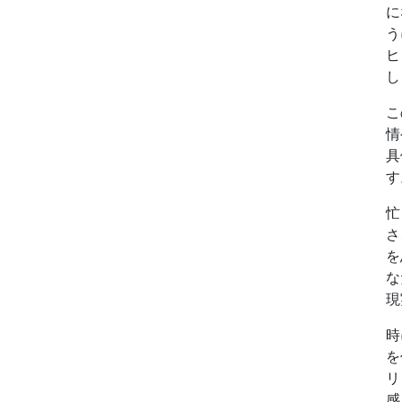
に
う
ヒ
し
こ
情
具
す
忙
さ
を
な
現
時
を
リ
感