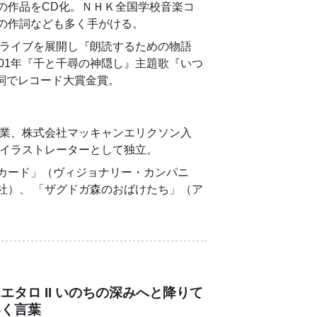
の作品をCD化。ＮＨＫ全国学校音楽コ
の作詞なども多く手がける。
読ライブを展開し『朗読するための物語
01年『千と千尋の神隠し』主題歌『いつ
作詞でレコード大賞金賞。
卒業、株式会社マッキャンエリクソン入
年イラストレーターとして独立。
カード」（ヴィジョナリー・カンパニ
社）、 「ザグドガ森のおばけたち」（ア
エタロ II いのちの深みへと降りて
いく言葉