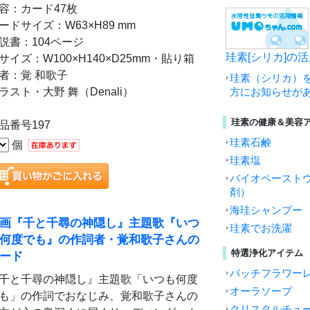
容：カード47枚
ードサイズ：W63×H89 mm
説書：104ページ
珪素[シリカ]の
サイズ：W100×H140×D25mm・貼り箱
者：覚 和歌子
珪素（シリカ）
ラスト・大野 舞（Denali）
方にお知らせが
珪素の健康＆美容
品番号197
珪素石鹸
個
珪素塩
バイオペースト
剤）
海珪シャンプー
画『千と千尋の神隠し』主題歌『いつ
珪素でお洗濯
何度でも』の作詞者・覚和歌子さんの
特選浄化アイテム
ード
バッチフラワー
千と千尋の神隠し』主題歌「いつも何度
オーラソープ
も」の作詞でおなじみ、覚和歌子さんの
クリスタルチュ