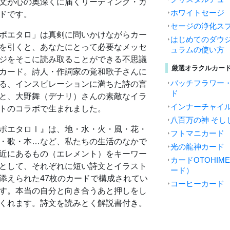
文が心の奥深くに届くリーディング・カ
ホワイトセージ
ドです。
セージの浄化ス
ポエタロ」は真剣に問いかけながらカー
はじめてのダウジ
を引くと、あなたにとって必要なメッセ
ュラムの使い方
ジをそこに読み取ることができる不思議
厳選オラクルカー
カード。詩人・作詞家の覚和歌子さんに
バッチフラワー
る、インスピレーションに満ちた詩の言
ド
と、大野舞（デナリ）さんの素敵なイラ
インナーチャイ
トのコラボで生まれました。
八百万の神 そし
ポエタロⅠ』は、地・水・火・風・花・
フトマニカード
・歌・本…など、私たちの生活のなかで
光の龍神カード
近にあるもの（エレメント）をキーワー
カードOTOHI
として、それぞれに短い詩文とイラスト
ード）
添えられた47枚のカードで構成されてい
コーヒーカード
す。本当の自分と向き合うあと押しをし
くれます。詩文を読みとく解説書付き。