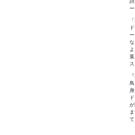
詩
ー
「
ド
ー
な
よ
葉
ス
『
鳥
身
ド
が
ま
て