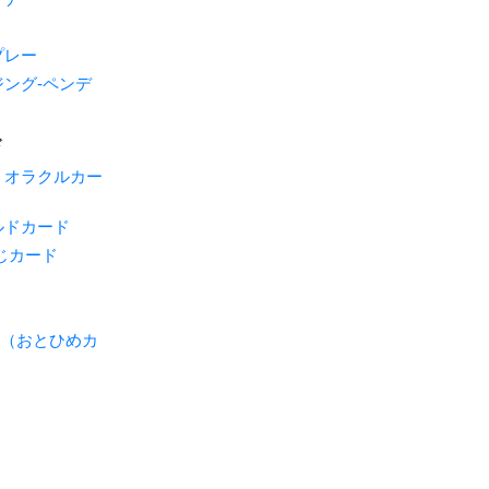
プレー
ング-ペンデ
ド
・オラクルカー
ルドカード
じカード
ME（おとひめカ