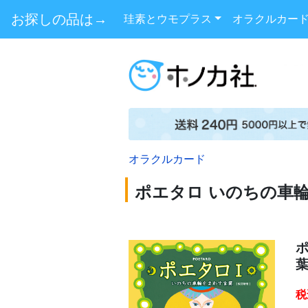
お探しの品は→
珪素とウモプラス
オラクルカー
オラクルカード
ポエタロ いのちの車
ポ
税