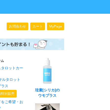
お問合わせ
カート
MyPage
テム
スタロットカー
サルタロット
プラス
珪素[シリカ]の
員特別販売
ウモプラス
ドをご希望・お
ら