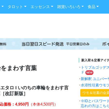
ド
タロット
エッセンス
雑貨いろいろ
食品
新入荷＆定番アイ
輪をまわす言葉
トリプルゴッデ
ド
NEW
新解釈 ユニバー
水溶性珪素ウモ
エタロ I いのちの車輪をまわす言
ウモ＆珪素の会
葉［改訂新版］
※IDとパスワー
込価格：4,950円
（本体4,500円）
忘れの方はこち