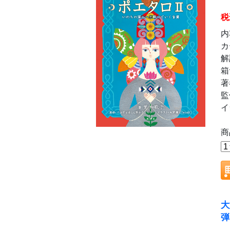
税
内
カ
解
箱
著
監
イ
商
大
弾