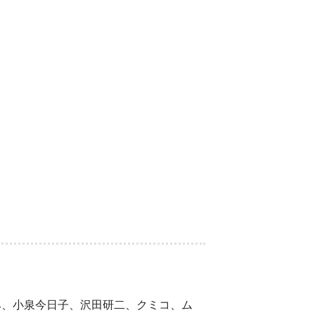
み、小泉今日子、沢田研二、クミコ、ム