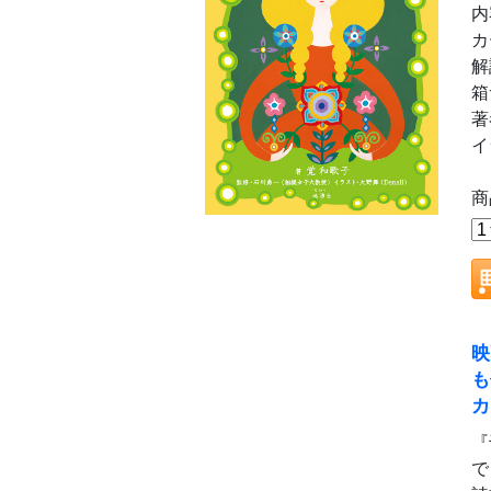
内
カ
解
箱
著
イ
商
映
も
カ
『
で