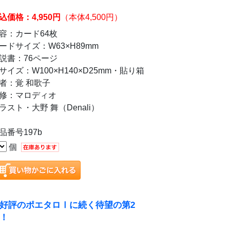
込価格：4,950円
（本体4,500円）
容：カード64枚
ードサイズ：W63×H89mm
説書：76ページ
サイズ：W100×H140×D25mm・貼り箱
者：覚 和歌子
修：マロディオ
ラスト・大野 舞（Denali）
品番号197b
個
好評のポエタロⅠに続く待望の第2
！