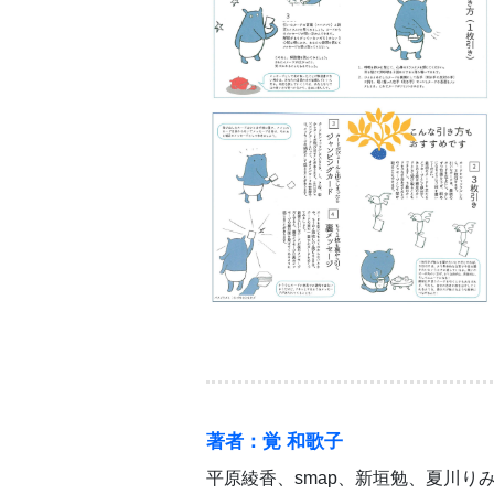
著者：覚 和歌子
平原綾香、smap、新垣勉、夏川り