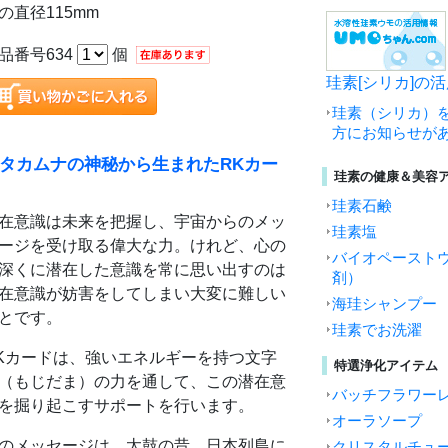
の直径115mm
品番号634
個
珪素[シリカ]の
珪素（シリカ）
方にお知らせが
タカムナの神秘から生まれたRKカー
珪素の健康＆美容
珪素石鹸
在意識は未来を把握し、宇宙からのメッ
珪素塩
ージを受け取る偉大な力。けれど、心の
バイオペースト
深くに潜在した意識を常に思い出すのは
剤）
在意識が妨害をしてしまい大変に難しい
海珪シャンプー
とです。
珪素でお洗濯
Kカードは、強いエネルギーを持つ文字
特選浄化アイテム
（もじだま）の力を通して、この潜在意
バッチフラワー
を掘り起こすサポートを行います。
オーラソープ
のメッセージは、太鼓の昔、日本列島に
クリスタルチュ