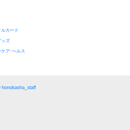
クルカード
グッズ
ンケア･ヘルス
 honokasha_staff