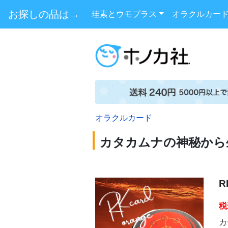
お探しの品は→
珪素とウモプラス
オラクルカー
オラクルカード
カタカムナの神秘から
税
カ