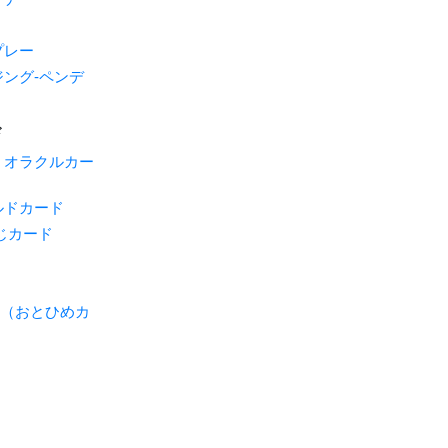
プレー
ング-ペンデ
ド
・オラクルカー
ルドカード
じカード
ME（おとひめカ