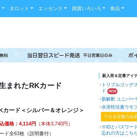
ド
タロット
エッセンス
雑貨いろいろ
食品
新入荷＆定番アイ
生まれたRKカード
トリプルゴッデ
ド
NEW
新解釈 ユニバー
水溶性珪素ウモ
RKカード＜シルバー＆オレンジ＞
ウモ＆珪素の会
込価格：4,114円
（本体3,740円）
※IDとパスワー
忘れの方はこち
ード全63枚（説明書付）