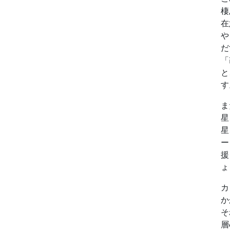
棲
在
や
だ
「
と
す
ま
星
星
ー
援
ょ
カ
か
そ
層