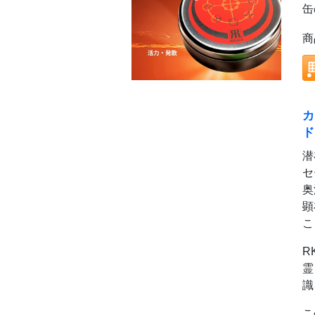
缶
商
カ
ド
潜
セ
奥
顕
こ
R
霊
識
こ