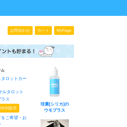
お問合わせ
カート
MyPage
テム
スタロットカー
サルタロット
プラス
珪素[シリカ]の
員特別販売
ウモプラス
ドをご希望・お
ら