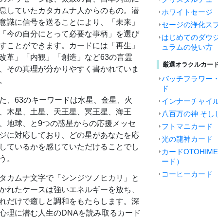
息していたカタカムナ人からのもの。潜
ホワイトセージ
意識に信号を送ることにより、「未来」
セージの浄化ス
「今の自分にとって必要な事柄」を選び
はじめてのダウジ
すことができます。カードには「再生」
ュラムの使い方
改革」「内観」「創造」など63の言霊
厳選オラクルカー
、その真理が分かりやすく書かれていま
バッチフラワー
。
ド
た、63のキーワードは水星、金星、火
インナーチャイ
、木星、土星、天王星、冥王星、海王
八百万の神 そし
、地球、と9つの惑星からの応援メッセ
フトマニカード
ジに対応しており、どの星があなたを応
光の龍神カード
しているかを感じていただけることでし
カードOTOHI
う。
ード）
コーヒーカード
タカムナ文字で「シンジツノヒカリ」と
かれたケースは強いエネルギーを放ち、
れだけで癒しと調和をもたらします。深
心理に潜む人生のDNAを読み取るカード