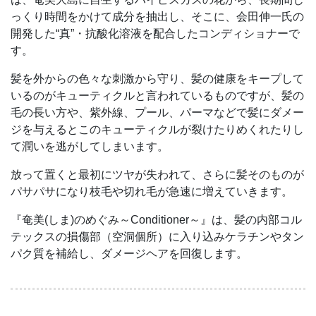
っくり時間をかけて成分を抽出し、そこに、会田伸一氏の
開発した“真”・抗酸化溶液を配合したコンディショナーで
す。
髪を外からの色々な刺激から守り、髪の健康をキープして
いるのがキューティクルと言われているものですが、髪の
毛の長い方や、紫外線、プール、パーマなどで髪にダメー
ジを与えるとこのキューティクルが裂けたりめくれたりし
て潤いを逃がしてしまいます。
放って置くと最初にツヤが失われて、さらに髪そのものが
パサパサになり枝毛や切れ毛が急速に増えていきます。
『奄美(しま)のめぐみ～Conditioner～』は、髪の内部コル
テックスの損傷部（空洞個所）に入り込みケラチンやタン
パク質を補給し、ダメージヘアを回復します。