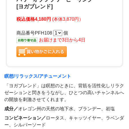
[ヨガブレンド]
税込価格4,180円
(本体3,870円）
商品番号PFH108
個
お届けまで3日から4日
瞑想/リラックス/アチューメント
「ヨガブレンド」は瞑想のときに、背筋を活性化しリラク
ゼーションと閃きをうながし、ひとつの高いチャンネルへ
の開放を刺激させてくれます。
成分／
オレゴン州の天然の地下水、ブランデー、岩塩
コンビネーション／
ロータス、キャッツイヤー、ラベンダ
ー、シルバーソード