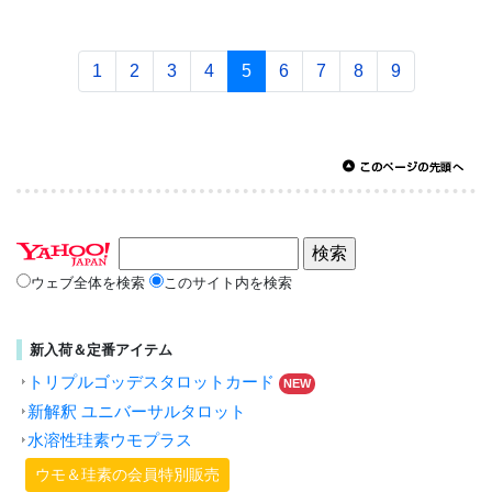
1
2
3
4
5
6
7
8
9
ウェブ全体を検索
このサイト内を検索
新入荷＆定番アイテム
トリプルゴッデスタロットカード
NEW
新解釈 ユニバーサルタロット
水溶性珪素ウモプラス
ウモ＆珪素の会員特別販売